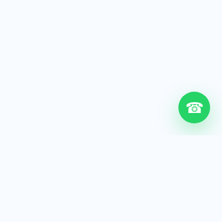
☎
6+
Años de experiencia