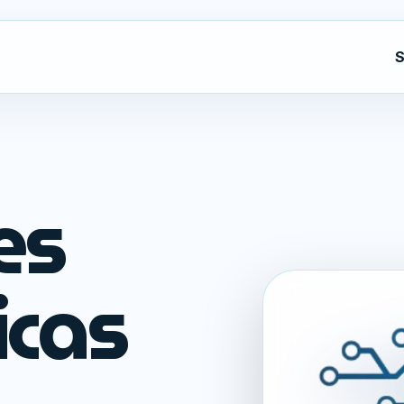
S
es
icas