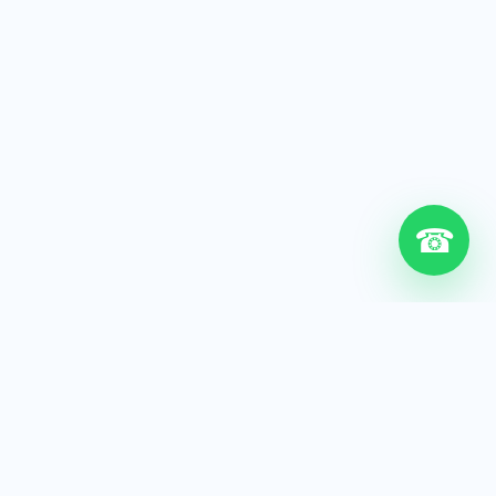
☎
6+
Años de experiencia