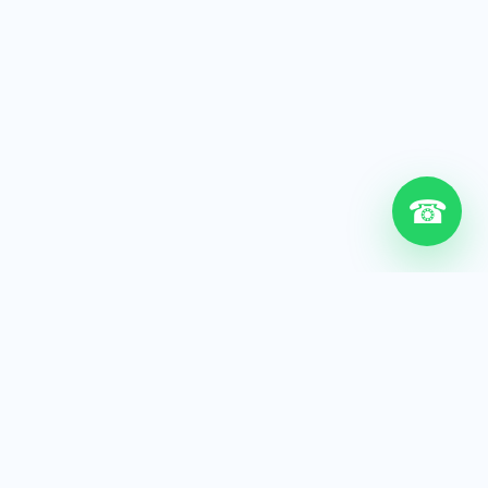
☎
6+
Años de experiencia
200+