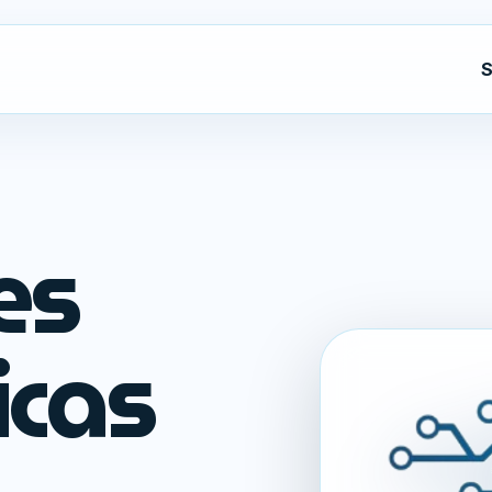
S
es
icas