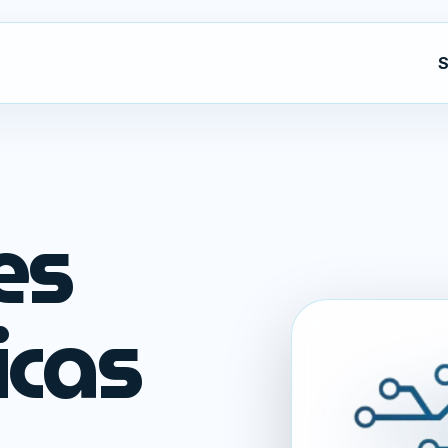
S
es
icas