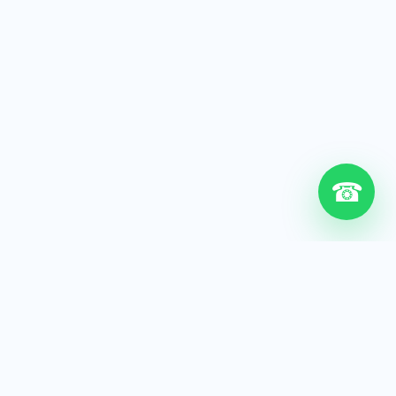
☎
6+
Años de experiencia