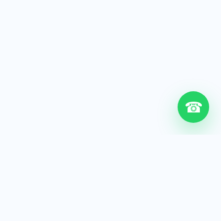
☎
6+
Años de experiencia