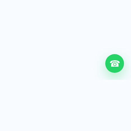
☎
6+
Años de experiencia