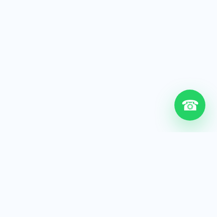
☎
6+
Años de experiencia