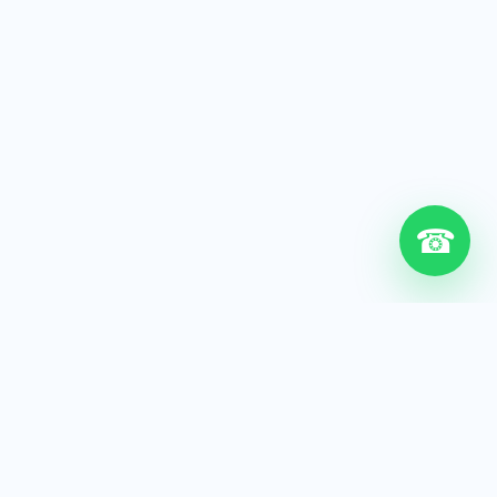
☎
6+
Años de experiencia