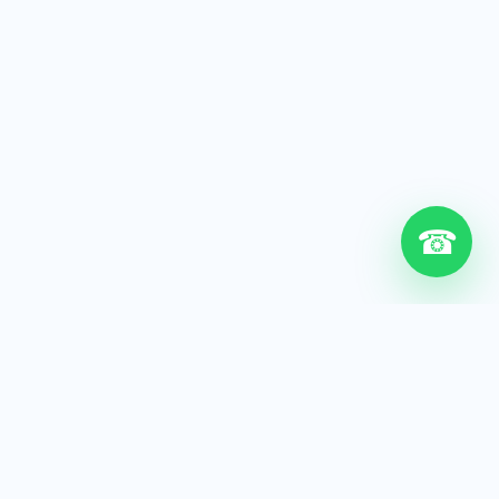
☎
6+
Años de experiencia