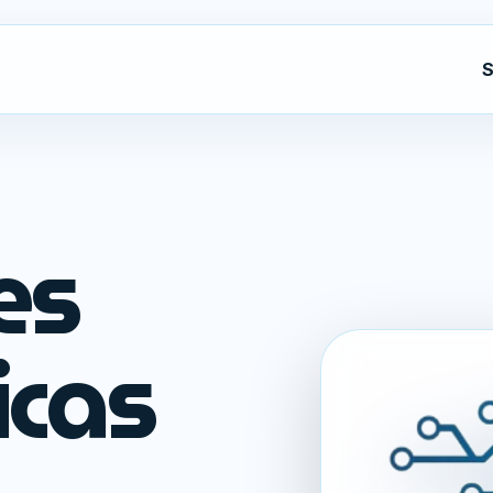
S
es
icas