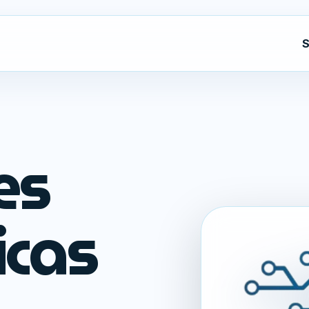
S
es
icas