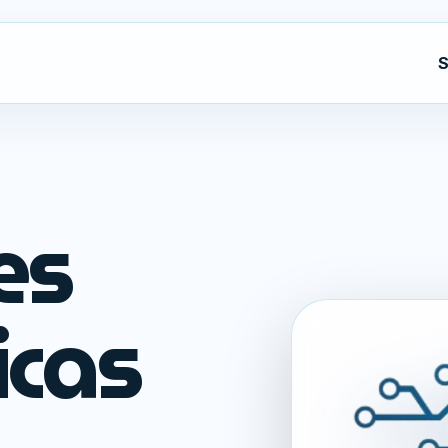
S
es
icas