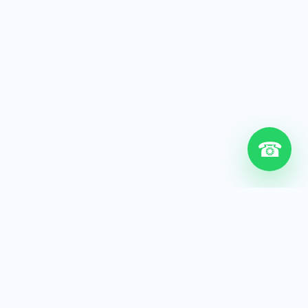
☎
6+
Años de experiencia