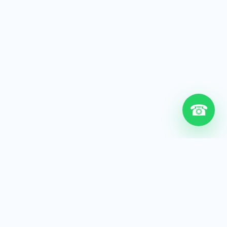
☎
6+
Años de experiencia