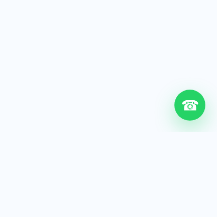
☎
6+
Años de experiencia