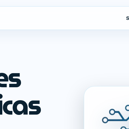
S
es
icas