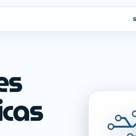
S
es
icas