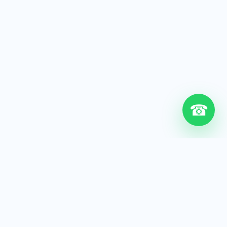
☎
6+
Años de experiencia