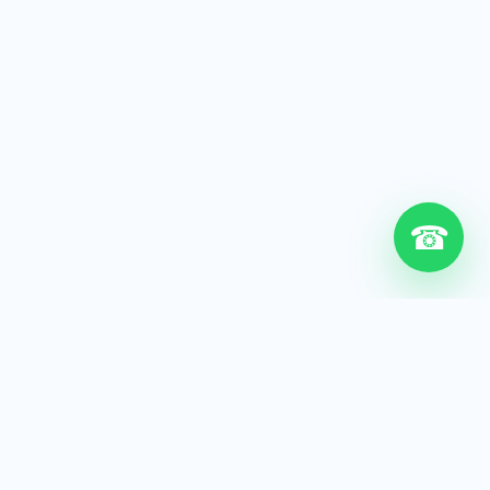
☎
6+
Años de experiencia