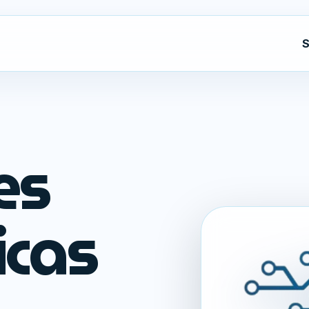
S
es
icas