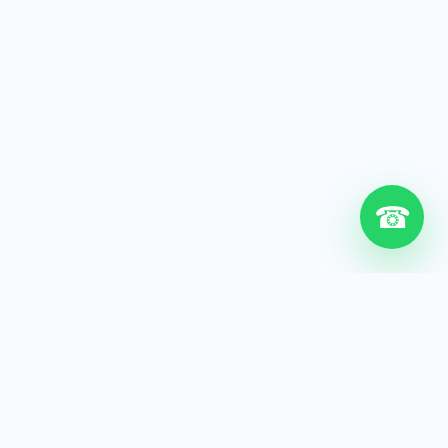
☎
6+
Años de experiencia