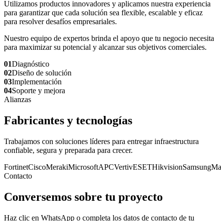
Utilizamos productos innovadores y aplicamos nuestra experiencia
para garantizar que cada solución sea flexible, escalable y eficaz
para resolver desafíos empresariales.
Nuestro equipo de expertos brinda el apoyo que tu negocio necesita
para maximizar su potencial y alcanzar sus objetivos comerciales.
01
Diagnóstico
02
Diseño de solución
03
Implementación
04
Soporte y mejora
Alianzas
Fabricantes y tecnologías
Trabajamos con soluciones líderes para entregar infraestructura
confiable, segura y preparada para crecer.
Fortinet
Cisco
Meraki
Microsoft
APC
Vertiv
ESET
Hikvision
Samsung
Ma
Contacto
Conversemos sobre tu proyecto
Haz clic en WhatsApp o completa los datos de contacto de tu